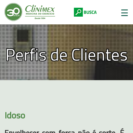
☰
Perfis de Clientes
Digite abaixo:
Idoso
Envelhecer com força não é sorte. É