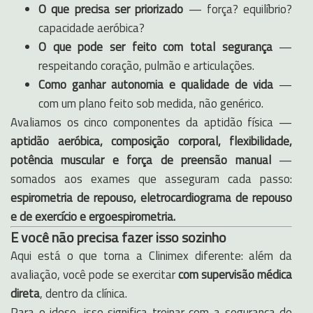
O que precisa ser priorizado
— força? equilíbrio?
capacidade aeróbica?
O que pode ser feito com total segurança
—
respeitando coração, pulmão e articulações.
Como ganhar autonomia e qualidade de vida
—
com um plano feito sob medida, não genérico.
Avaliamos os cinco componentes da aptidão física —
aptidão aeróbica, composição corporal, flexibilidade,
potência muscular e força de preensão manual
—
somados aos exames que asseguram cada passo:
espirometria de repouso, eletrocardiograma de repouso
e de exercício e ergoespirometria.
E você não precisa fazer isso sozinho
Aqui está o que torna a Clinimex diferente: além da
avaliação, você pode se exercitar
com supervisão médica
direta
, dentro da clínica.
Para o idoso, isso significa treinar com a segurança de