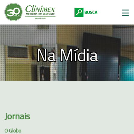
☰
Na Mídia
Digite abaixo:
Jornais
O Globo