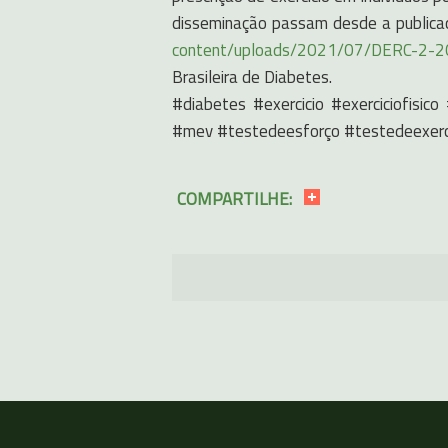
disseminação passam desde a publicaç
content/uploads/2021/07/DERC-2-
Brasileira de Diabetes.
#diabetes #exercicio #exerciciofisic
#mev #testedeesforço #testedeexerci
COMPARTILHE: