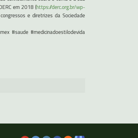
a DERC em 2018 (
https://derc.org.br/wp-
 congressos e diretrizes da Sociedade
inimex #saude #medicinadoestilodevida