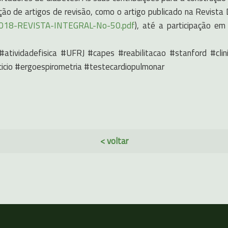
ão de artigos de revisão, como o artigo publicado na Revist
2018-REVISTA-INTEGRAL-No-50.pdf
), até a participação em
o #atividadefisica #UFRJ #capes #reabilitacao #stanford #cl
cio #ergoespirometria #testecardiopulmonar
< voltar