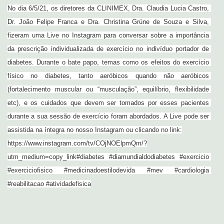
No dia 6/5/21, os diretores da CLINIMEX, Dra. Claudia Lucia Castro, 
Dr. João Felipe Franca e Dra. Christina Grüne de Souza e Silva, 
fizeram uma Live no Instagram para conversar sobre a importância 
da prescrição individualizada de exercício no indivíduo portador de 
diabetes. Durante o bate papo, temas como os efeitos do exercício 
físico no diabetes, tanto aeróbicos quando não aeróbicos 
(fortalecimento muscular ou “musculação”, equilíbrio, flexibilidade 
etc), e os cuidados que devem ser tomados por esses pacientes 
durante a sua sessão de exercício foram abordados. A Live pode ser 
assistida na íntegra no nosso Instagram ou clicando no link:

https://www.instagram.com/tv/COjNOElpmQm/?
utm_medium=copy_link#diabetes #diamundialdodiabetes #exercicio 
#exerciciofisico #medicinadoestilodevida #mev #cardiologia 