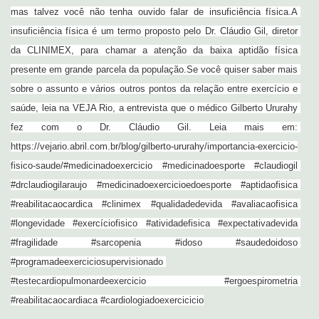
mas talvez você não tenha ouvido falar de insuficiência física.A 
insuficiência física é um termo proposto pelo Dr. Cláudio Gil, diretor 
da CLINIMEX, para chamar a atenção da baixa aptidão física 
presente em grande parcela da população.Se você quiser saber mais 
sobre o assunto e vários outros pontos da relação entre exercício e 
saúde, leia na VEJA Rio, a entrevista que o médico Gilberto Ururahy 
fez com o Dr. Cláudio Gil. Leia mais em: 
https://vejario.abril.com.br/blog/gilberto-ururahy/importancia-exercicio-
fisico-saude/#medicinadoexercicio #medicinadoesporte #claudiogil 
#drclaudiogilaraujo #medicinadoexercicioedoesporte #aptidaofisica 
#reabilitacaocardica #clinimex #qualidadedevida #avaliacaofisica 
#longevidade #exercíciofisico #atividadefisica #expectativadevida 
#fragilidade #sarcopenia #idoso #saudedoidoso 
#programadeexerciciosupervisionado 
#testecardiopulmonardeexercicio #ergoespirometria 
#reabilitacaocardiaca #cardiologiadoexercicicio