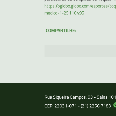
https://oglobo.globo.com/esportes/t
medico-1-25110495
COMPARTILHE:
Rua Siqueira Campos, 93 - Salas 101/
CEP: 22031-071 - (21) 2256 7183