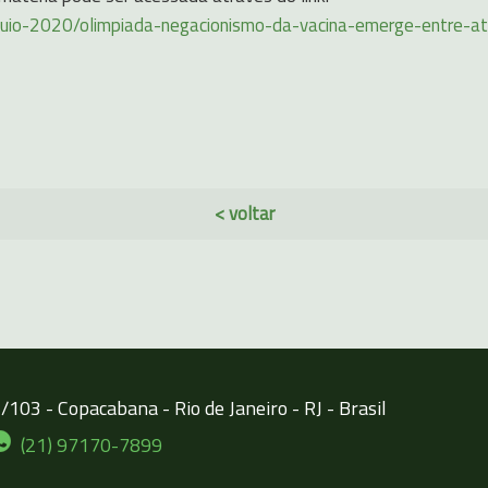
oquio-2020/olimpiada-negacionismo-da-vacina-emerge-entre-at
< voltar
103 - Copacabana - Rio de Janeiro - RJ - Brasil
(21) 97170-7899